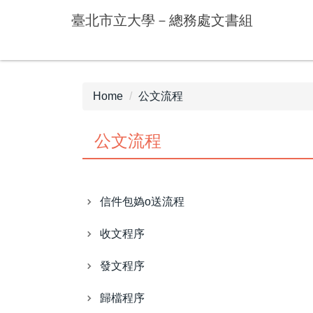
Jump
臺北市立大學－總務處文書組
to
the
main
content
block
Home
公文流程
公文流程
信件包媯o送流程
收文程序
發文程序
歸檔程序