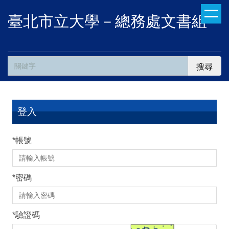
跳
臺北市立大學－總務處文書組
到
主
要
內
搜尋
容
區
登入
*
帳號
*
密碼
*
驗證碼