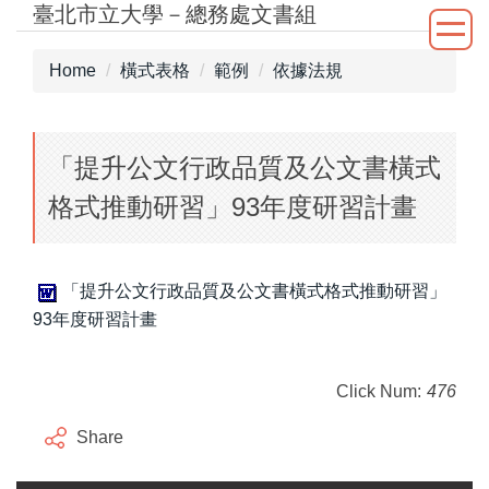
臺北市立大學－總務處文書組
Jump
to
the
Home
橫式表格
範例
依據法規
main
content
block
「提升公文行政品質及公文書橫式
格式推動研習」93年度研習計畫
「提升公文行政品質及公文書橫式格式推動研習」
93年度研習計畫
Click Num:
476
Share